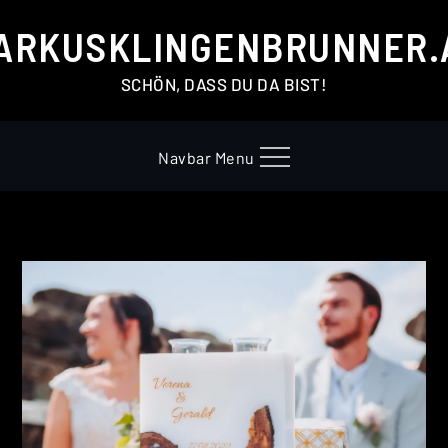
Skip
ARKUSKLINGENBRUNNER.
to
content
SCHÖN, DASS DU DA BIST!
Navbar Menu
Home
Galerien
Hochzeit
Verena
& Gerald